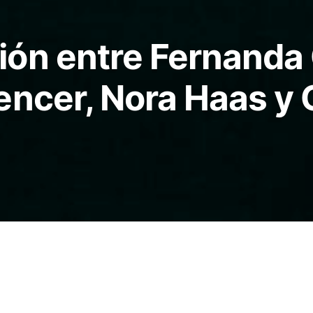
ón entre Fernanda 
encer, Nora Haas y 
022, Fernanda Olivares, activista, y Nicolás Spence