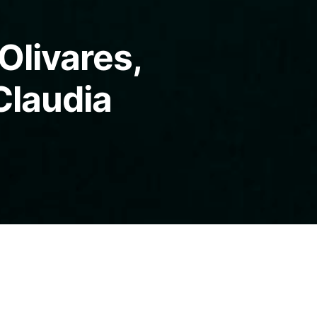
Olivares,
Claudia
r, artista, ambos de Chile,