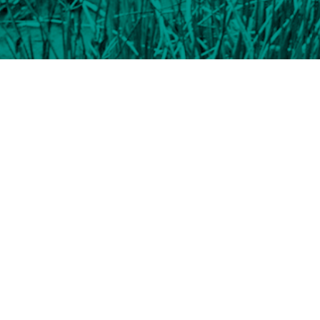
 en 1976 en la ciudad de Osorno, Chile. Estudió in
ente Pérez Rosales. Ha trabajado produciendo mul
n Chile y en el extranjero.
ai como diseñador multimedia para el Pabellón de C
e la Bienal de Artes Mediales de Chile.
edia ha presentado su trabajo en diferentes ciuda
o.