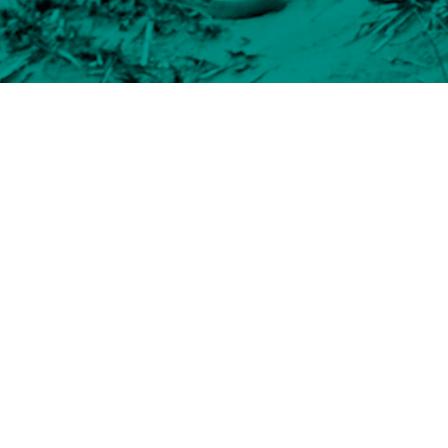
Músico e investigador. Nació
Universidad Tecnológica Vic
proyectos de teatro y danza e
Trabajó en la Expo de Shangh
técnico y asesor curatorial d
Como músico y artista multim
París, Nueva York y Santiag