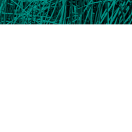
geniería de sonido en la
timedia para varios
hile, y ha sido director
des como Berlín, Viena,