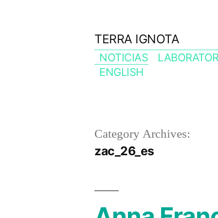
Skip
to
TERRA IGNOTA
content
NOTICIAS
LABORATOR
ENGLISH
Category Archives:
zac_26_es
Anna Franc