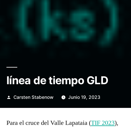
línea de tiempo GLD
Posted
Carsten Stabenow
Junio 19, 2023
by
Para el cruce del Valle Lapataia (
TIF 2023
),