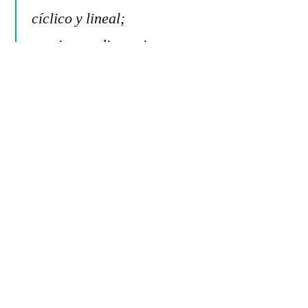
cíclico y lineal;
continuo y discontinuo;
cuantitativo y cualitativo …
Henri Lefebvre ,
Rhythmanalysis – Space Time and Everyday Life