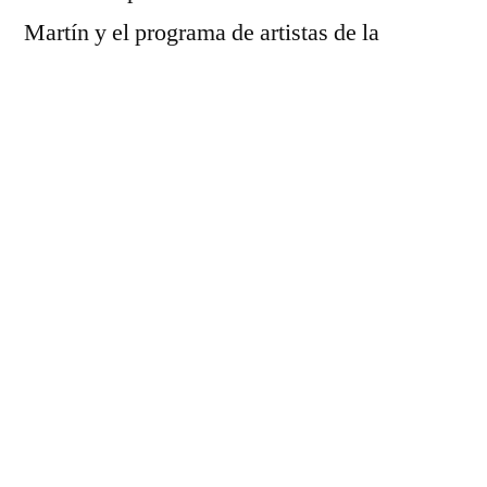
Martín y el programa de artistas de la
Universidad Torcuato Di Tella. Su trabajo se
basa en generar espacios de encuentro
mediante el sonido y la escucha, con especial
atención en la integración de agentes no
humanos en los procesos. Desde 2017, lleva
adelante el CASo (Centro de Arte Sonoro), un
espacio que promueve la investigación
artística a partir del sonido, el arte
radiofónico, la música experimental y los
estudios de escucha. En 2020 inició Radio