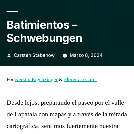
Batimientos –
Schwebungen
Posted
Carsten Stabenow
Marzo 8, 2024
by
Por
Kerstin Ergenzinger
&
Florencia Curci
Desde lejos, preparando el paseo por el valle
de Lapataia con mapas y a través de la mirada
cartográfica, sentimos fuertemente nuestra