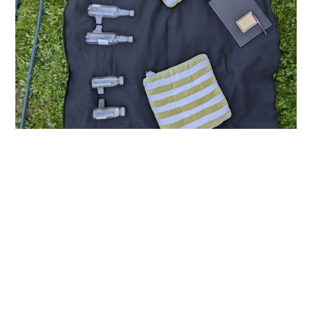
Pairs of beating instruments + notebook + long
connectors. Gut Glowitz. 10.09.2023
Llevamos un instrumento de viento
fragmentario, una boquilla para botellas de
PET impresa en Berlín, y botellas de PET del
vuelo al hemisferio sur, las entendimos como