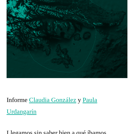
Informe
Claudia González
y
Paula
Urdangarín
Llegamos sin saber bien a qué íbamos.