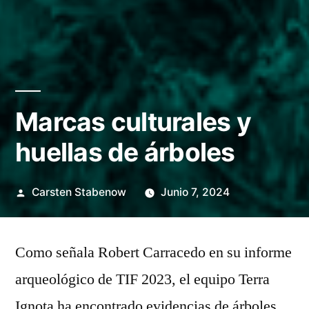
Marcas culturales y
huellas de árboles
Posted
Carsten Stabenow
Junio 7, 2024
by
Como señala Robert Carracedo en su informe
arqueológico de TIF 2023, el equipo Terra
Ignota ha encontrado evidencias de árboles