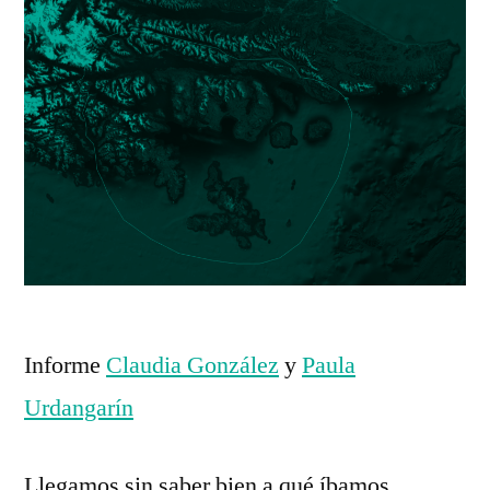
Informe
Claudia González
y
Paula
Urdangarín
Llegamos sin saber bien a qué íbamos.